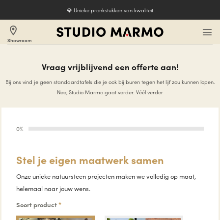
Ga
💎 Unieke pronkstukken van kwaliteit
naar
inhoud
location_on
Showroom
Vraag vrijblijvend een offerte aan!
Bij ons vind je geen standaardtafels die je ook bij buren tegen het lijf zou kunnen lopen.
Nee, Studio Marmo gaat verder. Véél verder
0%
Stel je eigen maatwerk samen
Onze unieke natuursteen projecten maken we volledig op maat,
helemaal naar jouw wens.
Soort product
*