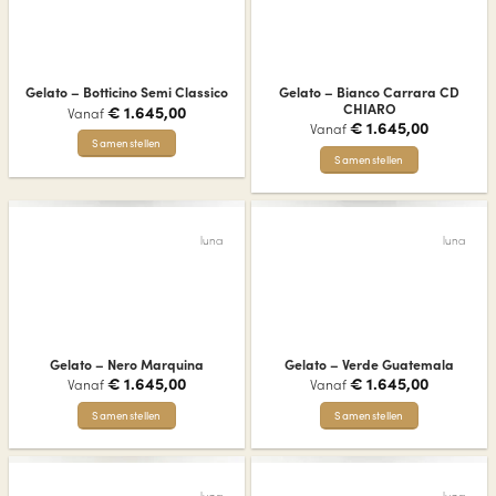
Deze
Deze
optie
optie
kan
kan
gekozen
gekozen
Gelato – Bianco Carrara CD
Gelato – Botticino Semi Classico
worden
worden
CHIARO
€
1.645,00
Vanaf
op
op
€
1.645,00
Vanaf
de
de
Samenstellen
Samenstellen
productpagina
productpagina
Dit
Dit
product
product
heeft
heeft
meerdere
luna
luna
meerdere
variaties.
variaties.
Deze
Deze
optie
optie
kan
kan
gekozen
gekozen
worden
Gelato – Nero Marquina
Gelato – Verde Guatemala
worden
op
€
1.645,00
€
1.645,00
Vanaf
Vanaf
op
de
de
Samenstellen
Samenstellen
productpagina
productpagina
Dit
Dit
product
product
heeft
heeft
luna
luna