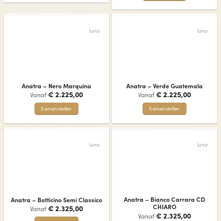
Dit
product
product
heeft
heeft
meerdere
luna
luna
meerdere
variaties.
variaties.
Deze
Deze
optie
optie
kan
kan
gekozen
gekozen
worden
Anatra – Nero Marquina
Anatra – Verde Guatemala
worden
op
€
2.225,00
€
2.225,00
Vanaf
Vanaf
op
de
de
Samenstellen
Samenstellen
productpagina
productpagina
Dit
Dit
product
product
heeft
heeft
luna
luna
meerdere
meerdere
variaties.
variaties.
Deze
Deze
optie
optie
kan
kan
gekozen
gekozen
Anatra – Bianco Carrara CD
Anatra – Botticino Semi Classico
worden
worden
CHIARO
€
2.325,00
Vanaf
op
op
€
2.325,00
Vanaf