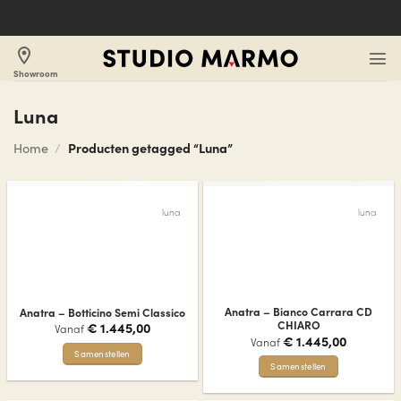
Ga
naar
inhoud
location_on
Showroom
Luna
Home
/
Producten getagged “Luna”
luna
luna
Anatra – Bianco Carrara CD
Anatra – Botticino Semi Classico
CHIARO
€
1.445,00
Vanaf
€
1.445,00
Vanaf
Samenstellen
Samenstellen
Dit
Dit
product