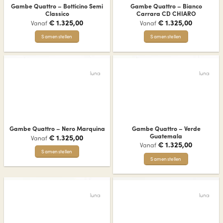
gekozen
gekozen
Gambe Quattro – Botticino Semi
Gambe Quattro – Bianco
worden
worden
Classico
Carrara CD CHIARO
op
op
€
1.325,00
€
1.325,00
Vanaf
Vanaf
de
de
Samenstellen
Samenstellen
productpagina
productpagina
Dit
Dit
product
product
heeft
heeft
luna
luna
meerdere
meerdere
variaties.
variaties.
Deze
Deze
optie
optie
kan
kan
gekozen
gekozen
Gambe Quattro – Verde
Gambe Quattro – Nero Marquina
worden
worden
Guatemala
€
1.325,00
Vanaf
op
op
€
1.325,00
Vanaf
de
de
Samenstellen
Samenstellen
productpagina
productpagina
Dit
Dit
product
product
heeft
heeft
meerdere
luna
luna
meerdere
variaties.
variaties.
Deze
Deze
optie