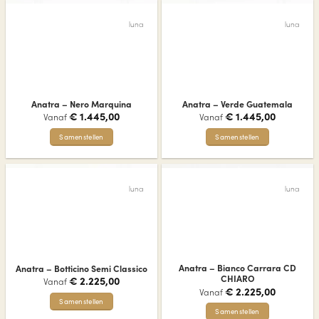
product
heeft
heeft
meerdere
luna
luna
meerdere
variaties.
variaties.
Deze
Deze
optie
optie
kan
kan
gekozen
gekozen
worden
Anatra – Nero Marquina
Anatra – Verde Guatemala
worden
op
€
1.445,00
€
1.445,00
Vanaf
Vanaf
op
de
de
Samenstellen
Samenstellen
productpagina
productpagina
Dit
Dit
product
product
heeft
heeft
luna
luna
meerdere
meerdere
variaties.
variaties.
Deze
Deze
optie
optie
kan
kan
gekozen
gekozen
Anatra – Bianco Carrara CD
Anatra – Botticino Semi Classico
worden
worden
CHIARO
€
2.225,00
Vanaf
op
op
€
2.225,00
Vanaf
de
de
Samenstellen
Samenstellen
productpagina
productpagina
Dit