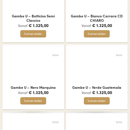
optie
kan
kan
gekozen
gekozen
worden
Gambe U – Botticino Semi
Gambe U – Bianco Carrara CD
worden
op
Classico
CHIARO
op
€
1.325,00
€
1.325,00
de
Vanaf
Vanaf
de
productpagina
Samenstellen
Samenstellen
productpagina
Dit
Dit
product
product
heeft
heeft
luna
luna
meerdere
meerdere
variaties.
variaties.
Deze
Deze
optie
optie
kan
kan
gekozen
gekozen
Gambe U – Nero Marquina
Gambe U – Verde Guatemala
worden
worden
€
1.325,00
€
1.325,00
Vanaf
Vanaf
op
op
de
de
Samenstellen
Samenstellen
productpagina
productpagina
Dit
Dit
product
product
heeft
heeft
luna
luna
meerdere
meerdere
variaties.
variaties.