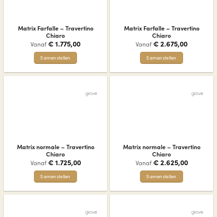
optie
kan
kan
gekozen
gekozen
worden
Matrix Farfalle – Travertino
Matrix Farfalle – Travertino
worden
op
Chiaro
Chiaro
op
€
1.775,00
€
2.675,00
de
Vanaf
Vanaf
de
productpagina
Samenstellen
Samenstellen
productpagina
Dit
Dit
product
product
heeft
heeft
giove
giove
meerdere
meerdere
variaties.
variaties.
Deze
Deze
optie
optie
kan
kan
gekozen
gekozen
Matrix normale – Travertino
Matrix normale – Travertino
worden
worden
Chiaro
Chiaro
op
op
€
1.725,00
€
2.625,00
Vanaf
Vanaf
de
de
Samenstellen
Samenstellen
productpagina
productpagina
Dit
Dit
product
product
heeft
heeft
giove
giove
meerdere
meerdere