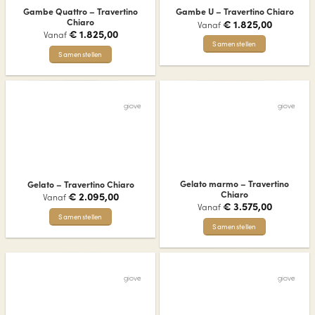
gekozen
gekozen
Gambe Quattro – Travertino
Gambe U – Travertino Chiaro
worden
worden
Chiaro
€
1.825,00
Vanaf
op
op
€
1.825,00
Vanaf
de
de
Samenstellen
Samenstellen
productpagina
productpagina
Dit
Dit
product
product
heeft
heeft
meerdere
giove
giove
meerdere
variaties.
variaties.
Deze
Deze
optie
optie
kan
kan
gekozen
gekozen
worden
Gelato marmo – Travertino
Gelato – Travertino Chiaro
worden
op
Chiaro
€
2.095,00
Vanaf
op
€
3.575,00
de
Vanaf
de
Samenstellen
productpagina
Samenstellen
productpagina
Dit
Dit
product
product
heeft
heeft
meerdere
giove
giove
meerdere
variaties.
variaties.
Deze
Deze
optie