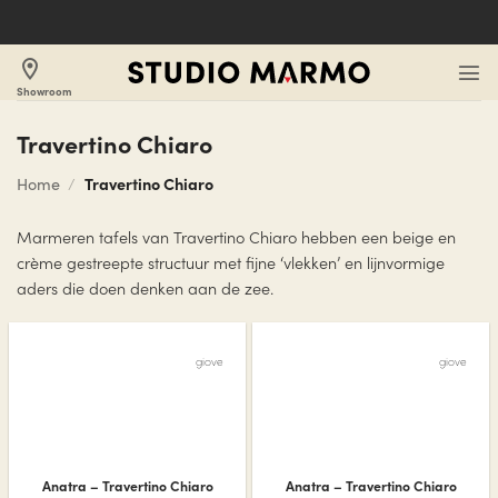
Ga
naar
inhoud
location_on
Showroom
Travertino Chiaro
Home
/
Travertino Chiaro
Marmeren tafels van Travertino Chiaro hebben een beige en
crème gestreepte structuur met fijne ‘vlekken’ en lijnvormige
aders die doen denken aan de zee.
giove
giove
Anatra – Travertino Chiaro
Anatra – Travertino Chiaro