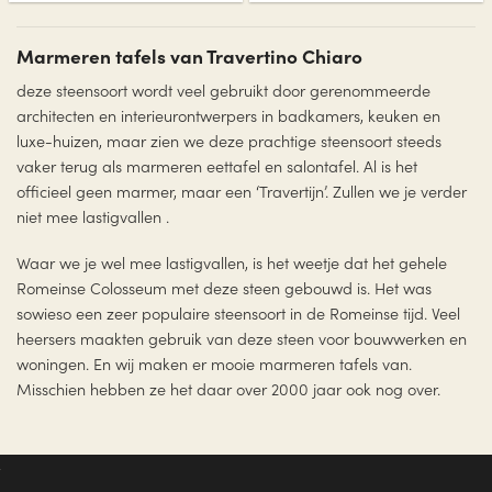
product
product
heeft
heeft
Marmeren tafels van Travertino Chiaro
meerdere
meerdere
variaties.
variaties.
deze steensoort wordt veel gebruikt door gerenommeerde
Deze
Deze
architecten en interieurontwerpers in badkamers, keuken en
optie
optie
kan
kan
luxe-huizen, maar zien we deze prachtige steensoort steeds
gekozen
gekozen
vaker terug als marmeren eettafel en salontafel. Al is het
worden
worden
officieel geen marmer, maar een ‘Travertijn’. Zullen we je verder
op
op
niet mee lastigvallen .
de
de
productpagina
productpagina
Waar we je wel mee lastigvallen, is het weetje dat het gehele
Romeinse Colosseum met deze steen gebouwd is. Het was
sowieso een zeer populaire steensoort in de Romeinse tijd. Veel
heersers maakten gebruik van deze steen voor bouwwerken en
woningen. En wij maken er mooie marmeren tafels van.
Misschien hebben ze het daar over 2000 jaar ook nog over.