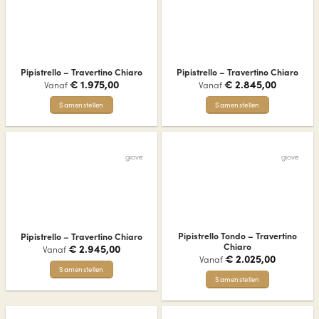
variaties.
variaties.
Deze
Deze
optie
optie
kan
kan
gekozen
gekozen
Pipistrello – Travertino Chiaro
Pipistrello – Travertino Chiaro
worden
worden
€
1.975,00
€
2.845,00
Vanaf
Vanaf
op
op
de
de
Samenstellen
Samenstellen
productpagina
productpagina
Dit
Dit
product
product
heeft
heeft
giove
giove
meerdere
meerdere
variaties.
variaties.
Deze
Deze
optie
optie
kan
kan
gekozen
gekozen
Pipistrello Tondo – Travertino
Pipistrello – Travertino Chiaro
worden
worden
Chiaro
€
2.945,00
Vanaf
op
op
€
2.025,00
Vanaf
de
de
Samenstellen
Samenstellen
productpagina
productpagina
Dit
Dit
product
product
heeft