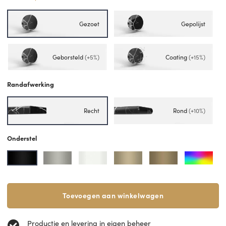
Gezoet
Gepolijst
Geborsteld
(+5%)
Coating
(+15%)
Randafwerking
Recht
Rond
(+10%)
Onderstel
Toevoegen aan winkelwagen
Productie en levering in eigen beheer