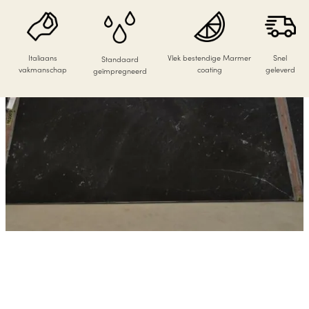
Italiaans
Vlek bestendige Marmer
Snel
Standaard
vakmanschap
coating
geleverd
geïmpregneerd