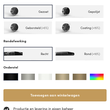
Gezoet
Gepolijst
Geborsteld
(+5%)
Coating
(+15%)
Randafwerking
Recht
Rond
(+10%)
Onderstel
Toevoegen aan winkelwagen
Productie en levering in eigen beheer