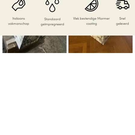
Italiaans
Vlek bestendige Marmer
Snel
Standaard
vakmanschap
coating
geleverd
geïmpregneerd