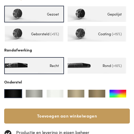
Gezoet
Gepolijst
Geborsteld
(+5%)
Coating
(+15%)
Randafwerking
Recht
Rond
(+10%)
Onderstel
Toevoegen aan winkelwagen
Productie en levering in eigen beheer