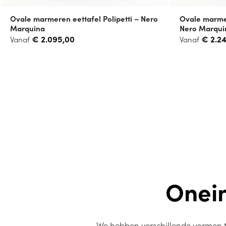
Ovale marmeren eettafel Polipetti – Nero
Ovale marmer
Marquina
Nero Marqui
€
2.095,00
€
2.2
Vanaf
Vanaf
Onei
We hebben verschillende vormen ta