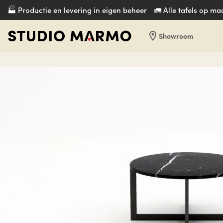
Ga
🏭 Productie en levering in eigen beheer
🚛 Alle tafels op m
naar
inhoud
location_on
Showroom