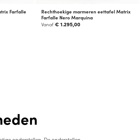
rix Farfalle
Rechthoekige marmeren eettafel Matrix
Farfalle Nero Marquina
€
1.295,00
Vanaf
heden
tige onderstellen. De onderstellen