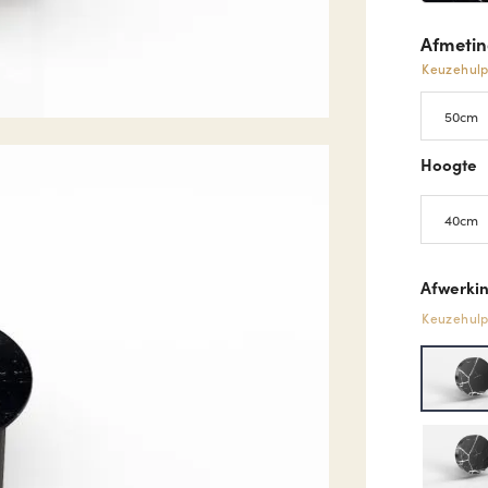
Afmeti
Keuzehul
Hoogte
Afwerkin
Keuzehul