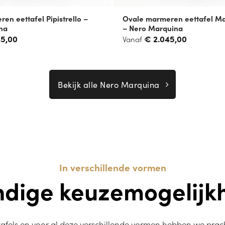
en eettafel Pipistrello –
Ovale marmeren eettafel Mat
na
– Nero Marquina
45,00
€
2.045,00
Vanaf
Bekijk alle Nero Marquina
In verschillende vormen
ndige keuzemogelijk
fels en voor al deze verschillende vormen hebben we prach