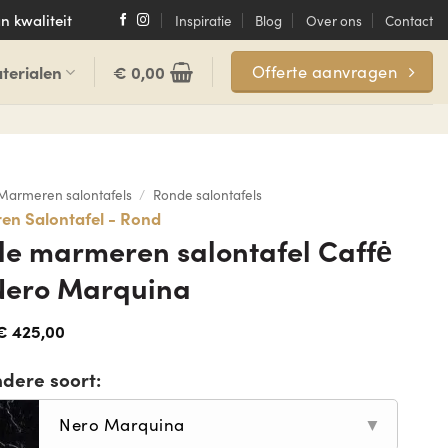
n kwaliteit
Inspiratie
Blog
Over ons
Contact
terialen
€
0,00
Offerte aanvragen
Marmeren salontafels
/
Ronde salontafels
n Salontafel - Rond
e marmeren salontafel Caffė
Nero Marquina
€
425,00
ndere soort:
Nero Marquina
▼