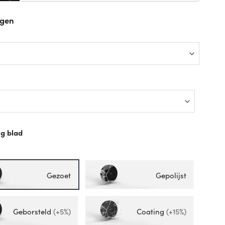
ngen
p
g blad
p
Gezoet
Gepolijst
Geborsteld
(+5%)
Coating
(+15%)