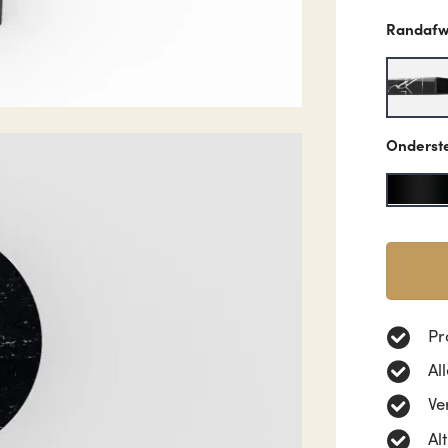
Randafw
Onderst
Pr
Al
Ve
Al