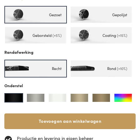
Gezoet
Gepolijst
Geborsteld
(+5%)
Coating
(+15%)
Randafwerking
Recht
Rond
(+10%)
Onderstel
Toevoegen aan winkelwagen
Productie en levering in eigen beheer