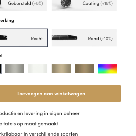
Geborsteld
(+5%)
Coating
(+15%)
erking
Recht
Rond
(+10%)
el
Toevoegen aan winkelwagen
oductie en levering in eigen beheer
le tafels op maat gemaakt
rkrijgbaar in verschillende soorten