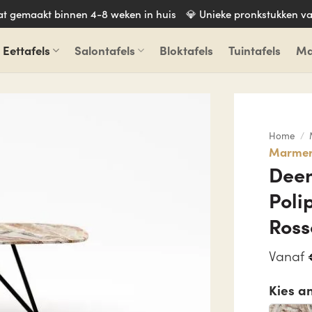
aat gemaakt binnen 4-8 weken in huis
💎 Unieke pronkstukken va
Eettafels
Salontafels
Bloktafels
Tuintafels
Ma
Home
/
Marmere
Deen
Poli
Ross
Vanaf
Kies a