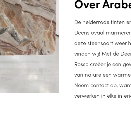
Over Arab
De helderrode tinten e
Deens ovaal marmeren t
deze steensoort weer he
vinden wij! Met de De
Rosso creëer je een gew
van nature een warme ui
Neem contact op, want
verwerken in elke interie