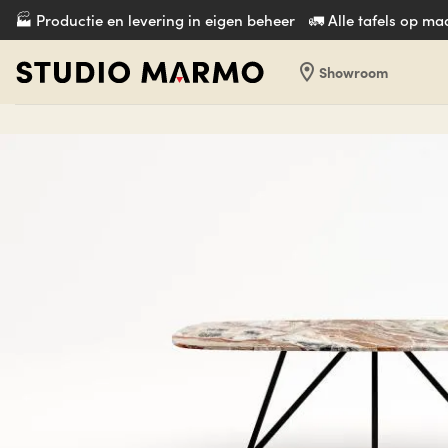
Ga
🏭 Productie en levering in eigen beheer
🚛 Alle tafels op m
naar
inhoud
location_on
Showroom