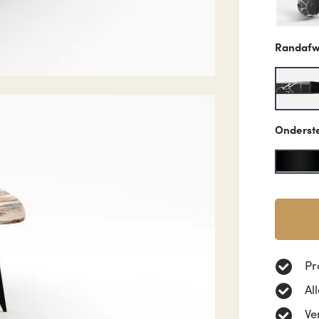
Randafw
Onderst
Pr
Al
Ve