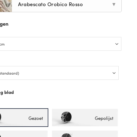
Arabescato Orobico Rosso
▼
ngen
p
g blad
p
Gezoet
Gepolijst