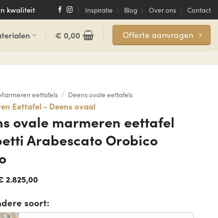
n kwaliteit
Inspiratie
Blog
Over ons
Contact
terialen
€
0,00
Offerte aanvragen
Marmeren eettafels
/
Deens ovale eettafels
n Eettafel - Deens ovaal
s ovale marmeren eettafel
petti Arabescato Orobico
o
€
2.825,00
ndere soort: