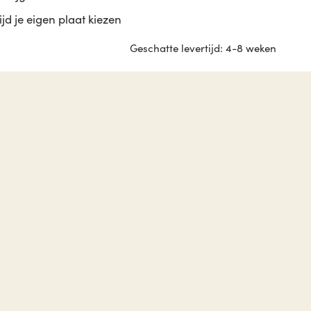
tijd je eigen plaat kiezen
Geschatte levertijd: 4-8 weken