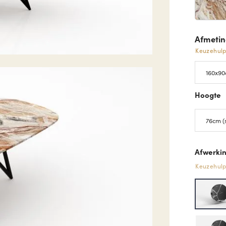
Afmeti
Keuzehul
Hoogte
Afwerkin
Keuzehul