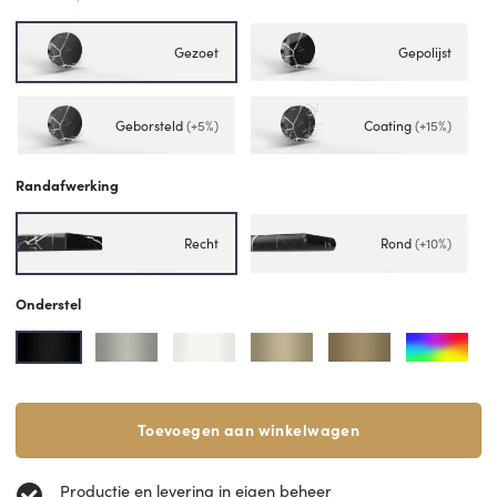
Gezoet
Gepolijst
Geborsteld
(+5%)
Coating
(+15%)
Randafwerking
Recht
Rond
(+10%)
Onderstel
Toevoegen aan winkelwagen
Productie en levering in eigen beheer