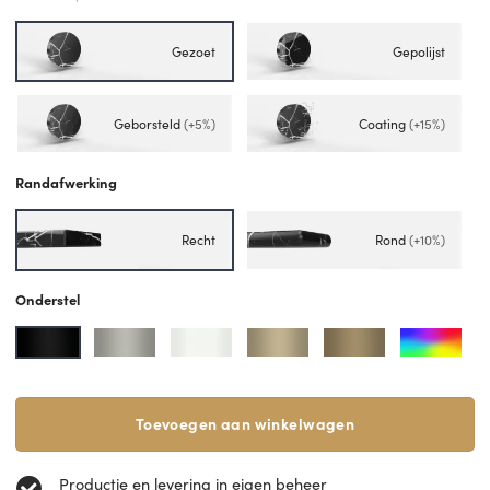
Gezoet
Gepolijst
Geborsteld
(+5%)
Coating
(+15%)
Randafwerking
Recht
Rond
(+10%)
Onderstel
Toevoegen aan winkelwagen
Productie en levering in eigen beheer