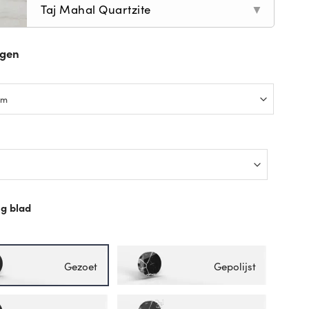
Taj Mahal Quartzite
▼
ngen
p
g blad
p
Gezoet
Gepolijst