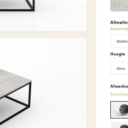
Afmeti
Keuzehul
Hoogte
Afwerkin
Keuzehul