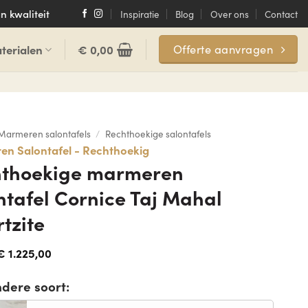
n kwaliteit
Inspiratie
Blog
Over ons
Contact
terialen
€
0,00
Offerte aanvragen
Marmeren salontafels
/
Rechthoekige salontafels
n Salontafel - Rechthoekig
hthoekige marmeren
ntafel Cornice Taj Mahal
tzite
€
1.225,00
ndere soort: