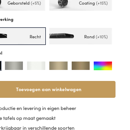
Geborsteld
(+5%)
Coating
(+15%)
erking
Recht
Rond
(+10%)
el
Toevoegen aan winkelwagen
oductie en levering in eigen beheer
le tafels op maat gemaakt
rkrijgbaar in verschillende soorten