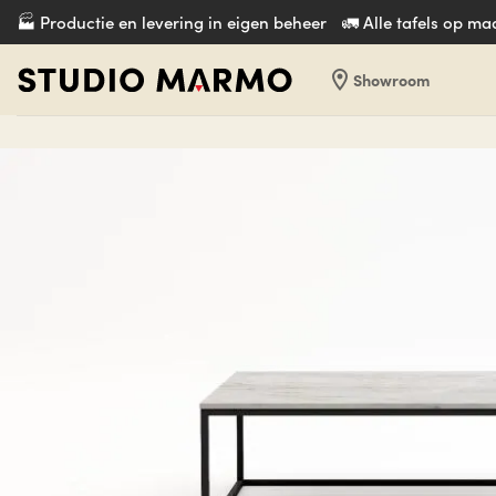
Ga
🏭 Productie en levering in eigen beheer
🚛 Alle tafels op m
naar
inhoud
location_on
Showroom