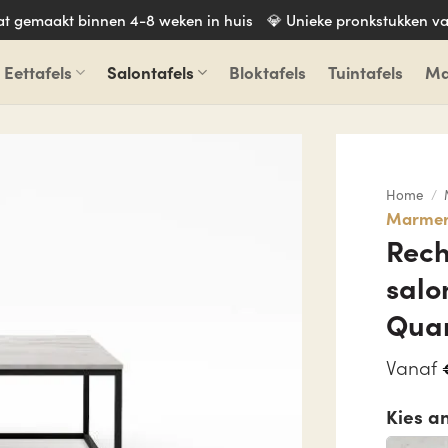
aat gemaakt binnen 4-8 weken in huis
💎 Unieke pronkstukken va
Eettafels
Salontafels
Bloktafels
Tuintafels
Ma
Home
/
Marmere
Rec
salo
Quar
Vanaf
Kies a