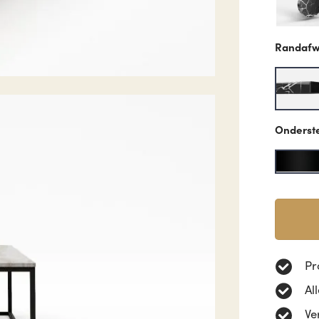
Randafw
Onderst
Pr
Al
Ve