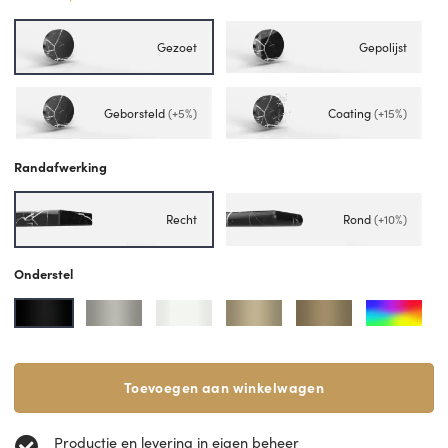
Gezoet
Gepolijst
Geborsteld
(+5%)
Coating
(+15%)
Randafwerking
Recht
Rond
(+10%)
Onderstel
Toevoegen aan winkelwagen
Productie en levering in eigen beheer