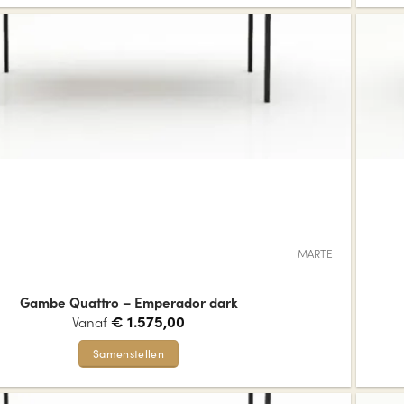
product
heeft
meerdere
variaties.
Deze
optie
kan
gekozen
worden
op
de
MARTE
productpagina
Gambe Quattro – Emperador dark
€
1.575,00
Vanaf
Samenstellen
Dit
product