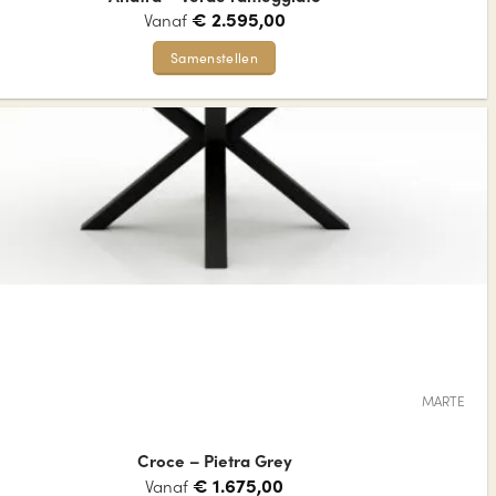
€
2.595,00
Vanaf
Samenstellen
Dit
product
heeft
meerdere
variaties.
Deze
optie
kan
gekozen
worden
op
de
MARTE
productpagina
Croce – Pietra Grey
€
1.675,00
Vanaf