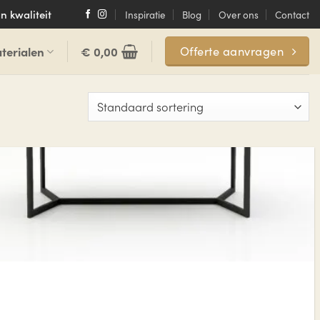
n kwaliteit
Inspiratie
Blog
Over ons
Contact
terialen
€
0,00
Offerte aanvragen