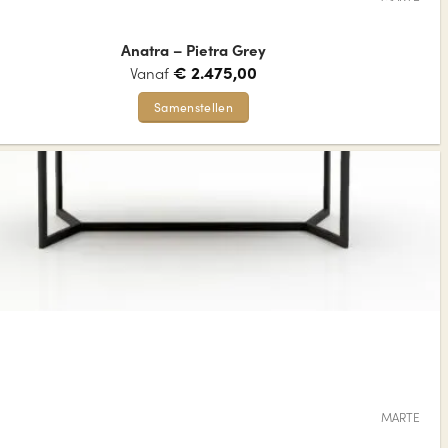
productpagina
Anatra – Pietra Grey
€
2.475,00
Vanaf
Samenstellen
Dit
product
heeft
meerdere
variaties.
Deze
optie
kan
gekozen
worden
op
de
MARTE
productpagina