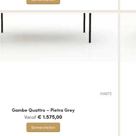
Dit
product
heeft
meerdere
variaties.
Deze
optie
kan
gekozen
worden
op
de
MARTE
productpagina
Gambe Quattro – Pietra Grey
€
1.575,00
Vanaf
Samenstellen
Dit