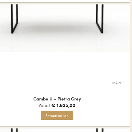
product
heeft
meerdere
variaties.
Deze
optie
kan
gekozen
worden
op
de
MARTE
productpagina
Gambe U – Pietra Grey
€
1.625,00
Vanaf
Samenstellen
Dit
product