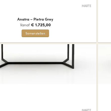
MARTE
Anatra – Pietra Grey
€
1.725,00
Vanaf
Samenstellen
Dit
product
heeft
meerdere
variaties.
Deze
optie
kan
gekozen
worden
op
de
MARTE