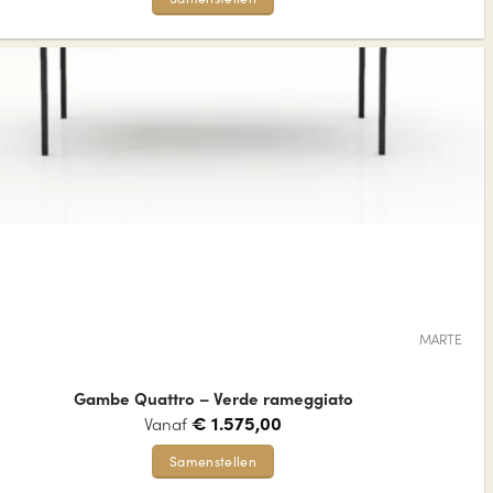
Dit
product
heeft
meerdere
variaties.
Deze
optie
kan
gekozen
worden
op
de
MARTE
productpagina
Gambe Quattro – Verde rameggiato
€
1.575,00
Vanaf
Samenstellen
Dit