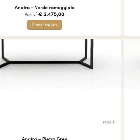
Anatra – Verde rameggiato
€
2.475,00
Vanaf
Samenstellen
Dit
product
heeft
meerdere
variaties.
Deze
optie
kan
gekozen
worden
op
de
MARTE
productpagina
Anatra – Pietra Grey