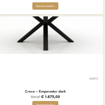
Samenstellen
Dit
product
heeft
meerdere
variaties.
Deze
optie
kan
gekozen
worden
op
de
MARTE
productpagina
Croce – Emperador dark
€
1.675,00
Vanaf
Samenstellen