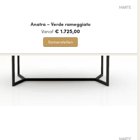
MARTE
Anatra – Verde rameggiato
€
1.725,00
Vanaf
Samenstellen
Dit
product
heeft
meerdere
variaties.
Deze
optie
kan
gekozen
worden
op
de
MARTE