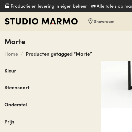
Ga
🏭 Productie en levering in eigen beheer
🚛 Alle tafels op m
naar
inhoud
location_on
Showroom
Marte
/
Producten getagged “Marte”
Home
Kleur
Steensoort
Onderstel
Prijs