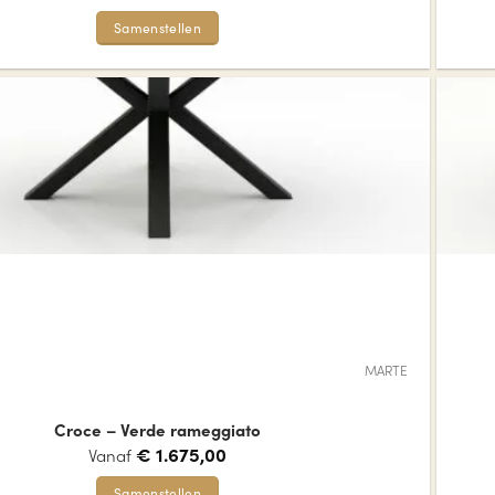
Samenstellen
Dit
product
heeft
meerdere
variaties.
Deze
optie
kan
gekozen
worden
op
de
MARTE
productpagina
Croce – Verde rameggiato
€
1.675,00
Vanaf
Samenstellen