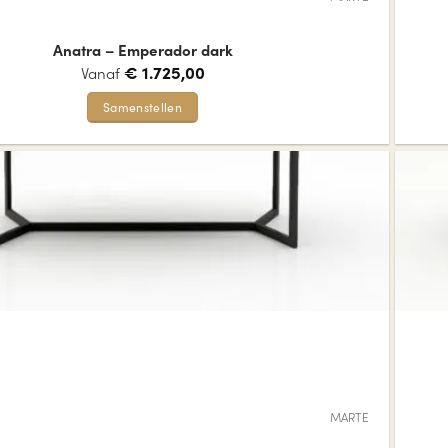
productpagina
Anatra – Emperador dark
€
1.725,00
Vanaf
Samenstellen
Dit
product
heeft
meerdere
variaties.
Deze
optie
kan
gekozen
worden
op
de
MARTE
productpagina