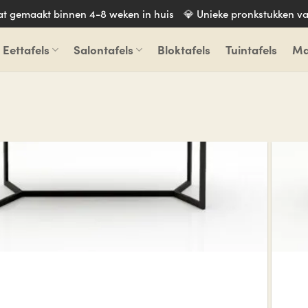
aat gemaakt binnen 4-8 weken in huis
💎 Unieke pronkstukken va
Eettafels
Salontafels
Bloktafels
Tuintafels
Ma