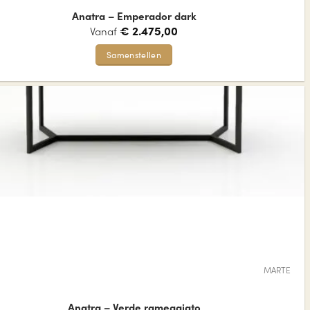
Anatra – Emperador dark
€
2.475,00
Vanaf
Samenstellen
Dit
product
heeft
meerdere
variaties.
Deze
optie
kan
gekozen
worden
op
de
MARTE
productpagina
Anatra – Verde rameggiato