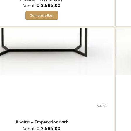
€
2.595,00
Vanaf
Samenstellen
Dit
product
heeft
meerdere
variaties.
Deze
optie
kan
gekozen
worden
op
de
MARTE
productpagina
Anatra – Emperador dark
€
2.595,00
Vanaf