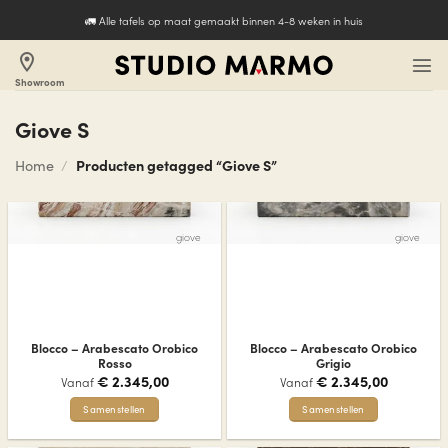
Ga
🚛 Alle tafels op maat gemaakt binnen 4-8 weken in huis
naar
inhoud
location_on
Showroom
Giove S
Home
/
Producten getagged “Giove S”
giove
giove
Blocco – Arabescato Orobico
Blocco – Arabescato Orobico
Rosso
Grigio
€
2.345,00
€
2.345,00
Vanaf
Vanaf
Samenstellen
Samenstellen
Dit
Dit