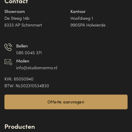
Contact
optie
optie
kan
kan
Showroom
Kantoor
gekozen
gekozen
De Steeg 14b
Hoofdweg 1
worden
worden
op
op
6333 AP Schimmert
9905PA Holwierde
de
de
productpagina
productpagina
Bellen
085 0045 371
Mailen
info@studiomarmo.nl
KVK: 65050940
BTW: NL002310534B30
Offerte aanvragen
Producten