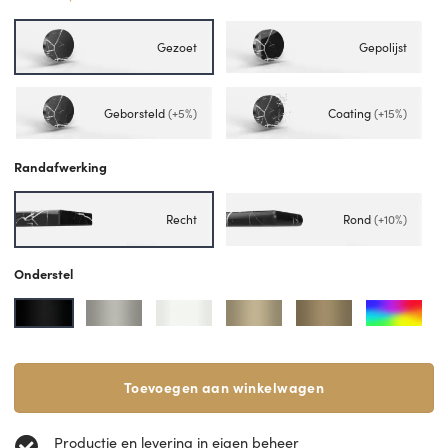
Gezoet
Gepolijst
Geborsteld
(+5%)
Coating
(+15%)
Randafwerking
Recht
Rond
(+10%)
Onderstel
Toevoegen aan winkelwagen
Productie en levering in eigen beheer