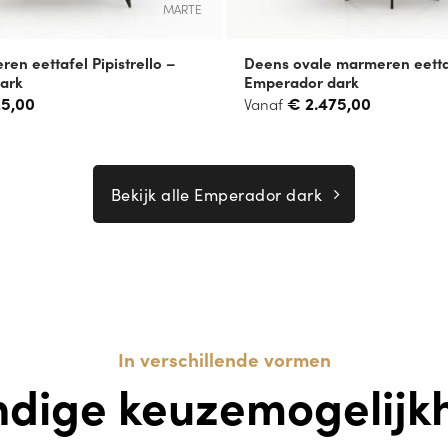
MARTE
en eettafel Pipistrello –
Deens ovale marmeren eettaf
ark
Emperador dark
25,00
€
2.475,00
Vanaf
Bekijk alle Emperador dark
In verschillende vormen
ndige keuzemogelijk