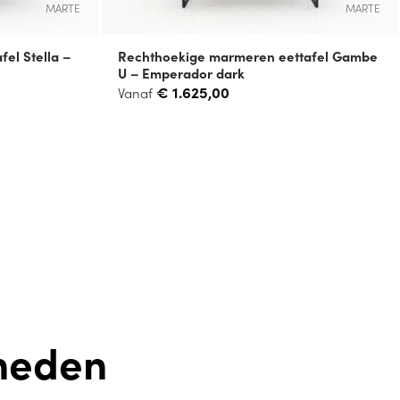
MARTE
MARTE
el Stella –
Rechthoekige marmeren eettafel Gambe
U – Emperador dark
€
1.625,00
Vanaf
heden