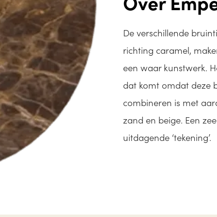
Over Empe
De verschillende bruint
richting caramel, make
een waar kunstwerk. He
dat komt omdat deze b
combineren is met aard
zand en beige. Een ze
uitdagende ‘tekening’.