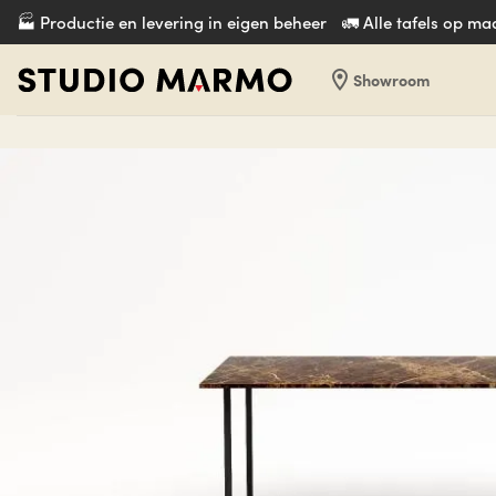
Ga
🏭 Productie en levering in eigen beheer
🚛 Alle tafels op m
naar
inhoud
location_on
Showroom