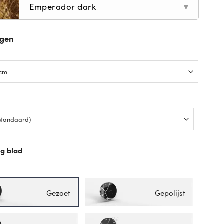
Emperador dark
▼
ngen
p
g blad
p
Gezoet
Gepolijst