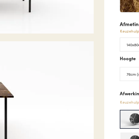
Afmeti
Keuzehul
Hoogte
Afwerkin
Keuzehul