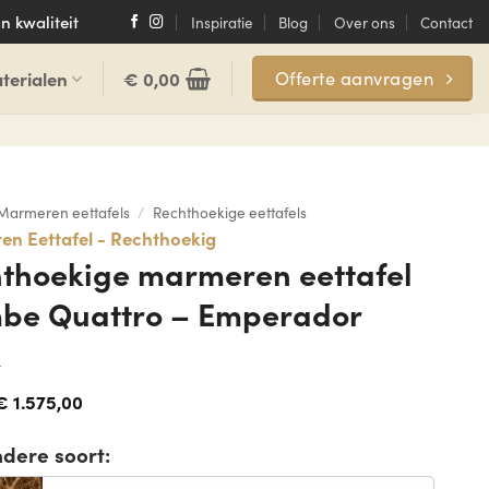
n kwaliteit
Inspiratie
Blog
Over ons
Contact
terialen
€
0,00
Offerte aanvragen
Marmeren eettafels
/
Rechthoekige eettafels
n Eettafel - Rechthoekig
thoekige marmeren eettafel
be Quattro – Emperador
k
€
1.575,00
ndere soort: