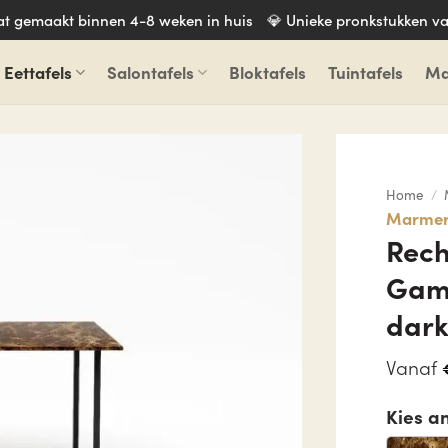
aat gemaakt binnen 4-8 weken in huis
💎 Unieke pronkstukken va
Eettafels
Salontafels
Bloktafels
Tuintafels
Ma
Home
/
Marmere
Rech
Gam
dar
Vanaf
Kies a