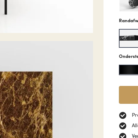
Randafw
Onderst
Pr
Al
Ve