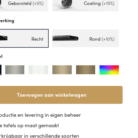
Geborsteld
(+5%)
Coating
(+15%)
erking
Recht
Rond
(+10%)
el
Toevoegen aan winkelwagen
oductie en levering in eigen beheer
le tafels op maat gemaakt
rkrijgbaar in verschillende soorten