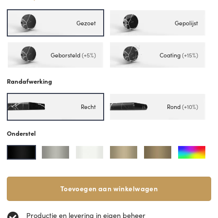
Gezoet
Gepolijst
Geborsteld
(+5%)
Coating
(+15%)
Randafwerking
Recht
Rond
(+10%)
Onderstel
Toevoegen aan winkelwagen
Productie en levering in eigen beheer