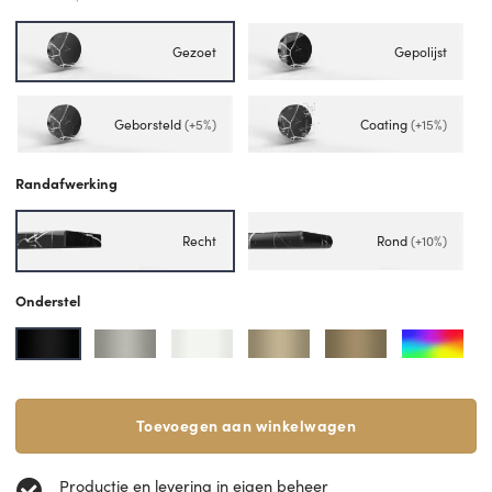
Gezoet
Gepolijst
Geborsteld
(+5%)
Coating
(+15%)
Randafwerking
Recht
Rond
(+10%)
Onderstel
Toevoegen aan winkelwagen
Productie en levering in eigen beheer