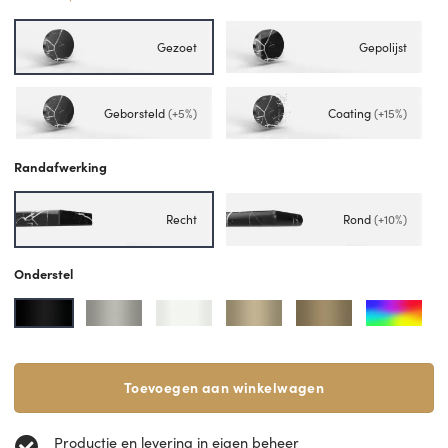
Gezoet
Gepolijst
Geborsteld
(+5%)
Coating
(+15%)
Randafwerking
Recht
Rond
(+10%)
Onderstel
Toevoegen aan winkelwagen
Productie en levering in eigen beheer