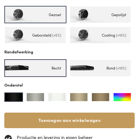
Gezoet
Gepolijst
Geborsteld
(+5%)
Coating
(+15%)
Randafwerking
Recht
Rond
(+10%)
Onderstel
Toevoegen aan winkelwagen
Productie en levering in eigen beheer