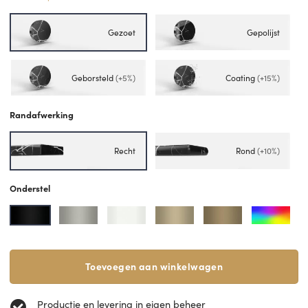
Gezoet
Gepolijst
Geborsteld
(+5%)
Coating
(+15%)
Randafwerking
Recht
Rond
(+10%)
Onderstel
Toevoegen aan winkelwagen
Productie en levering in eigen beheer