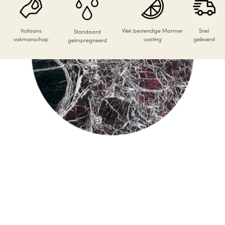
Italiaans
Vlek bestendige Marmer
Snel
Standaard
vakmanschap
coating
geleverd
geïmpregneerd