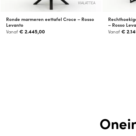
VIALATTEA
Ronde marmeren eettafel Croce – Rosso
Rechthoekig
Levanto
– Rosso Lev
€
2.445,00
€
2.14
Vanaf
Vanaf
Onei