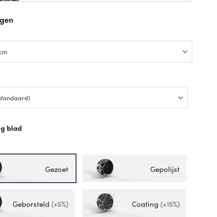
ngen
p
g blad
p
Gezoet
Gepolijst
Geborsteld
(+5%)
Coating
(+15%)