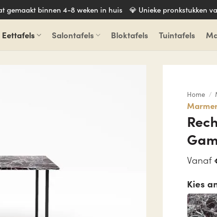
aat gemaakt binnen 4-8 weken in huis
💎 Unieke pronkstukken va
Eettafels
Salontafels
Bloktafels
Tuintafels
Ma
Home
/
Marmere
Rech
Gamb
Vanaf
Kies a