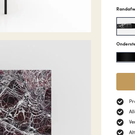
Randafw
Onderst
Pr
Al
Ve
Al