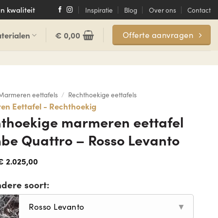
n kwaliteit
Inspiratie
Blog
Over ons
Contact
terialen
€
0,00
Offerte aanvragen
Marmeren eettafels
/
Rechthoekige eettafels
n Eettafel - Rechthoekig
thoekige marmeren eettafel
e Quattro – Rosso Levanto
€
2.025,00
ndere soort:
Rosso Levanto
▼