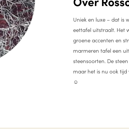
Over Ross
Uniek en luxe – dat is
eettafel uitstraalt. He
groene accenten en str
marmeren tafel een uits
steensoorten. De steen 
maar het is nu ook tij
☺