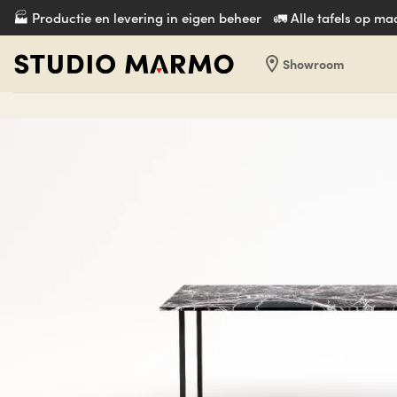
Ga
🏭 Productie en levering in eigen beheer
🚛 Alle tafels op m
naar
inhoud
location_on
Showroom