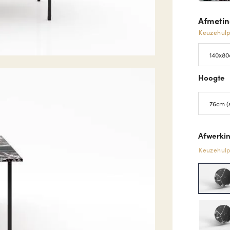
Afmeti
Keuzehul
Hoogte
Afwerkin
Keuzehul