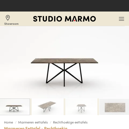
Ga
naar
inhoud
location_on
Showroom
/
/
Home
Marmeren eettafels
Rechthoekige eettafels
Marmeren Eettafel - Rechthoekig