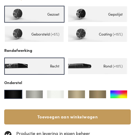
Gezoet
Gepolijst
Geborsteld
(+5%)
Coating
(+15%)
Randafwerking
Recht
Rond
(+10%)
Onderstel
Toevoegen aan winkelwagen
Productie en levering in eigen beheer