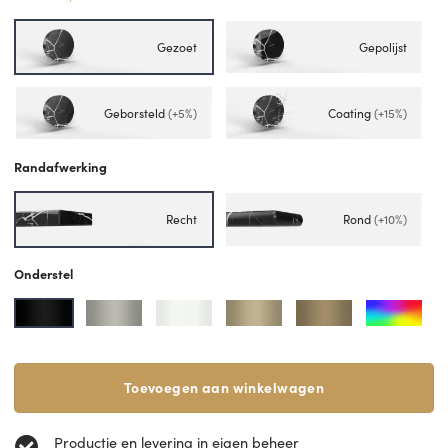
Gezoet
Gepolijst
Geborsteld
(+5%)
Coating
(+15%)
Randafwerking
Recht
Rond
(+10%)
Onderstel
Toevoegen aan winkelwagen
Productie en levering in eigen beheer