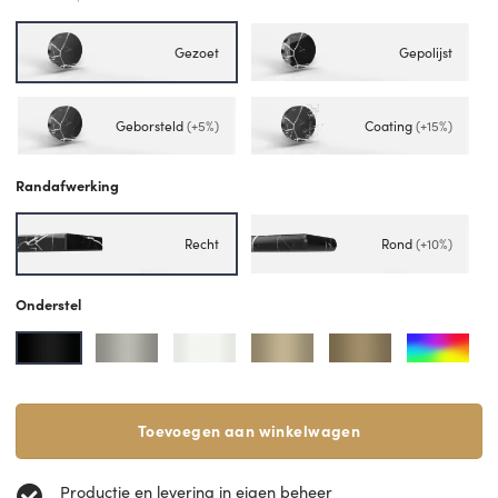
Gezoet
Gepolijst
Geborsteld
(+5%)
Coating
(+15%)
Randafwerking
Recht
Rond
(+10%)
Onderstel
Toevoegen aan winkelwagen
Productie en levering in eigen beheer