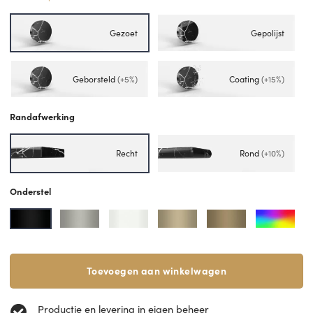
Gezoet
Gepolijst
Geborsteld
(+5%)
Coating
(+15%)
Randafwerking
Recht
Rond
(+10%)
Onderstel
Toevoegen aan winkelwagen
Productie en levering in eigen beheer