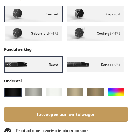
Gezoet
Gepolijst
Geborsteld
(+5%)
Coating
(+15%)
Randafwerking
Recht
Rond
(+10%)
Onderstel
Toevoegen aan winkelwagen
Productie en levering in eigen beheer