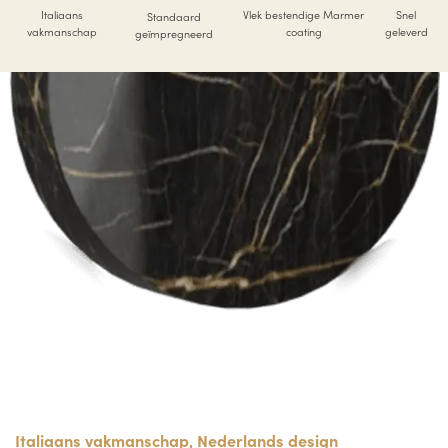
Italiaans
Vlek bestendige Marmer
Snel
Standaard
vakmanschap
coating
geleverd
geïmpregneerd
Italiaans vakmanschap, Nederlands design