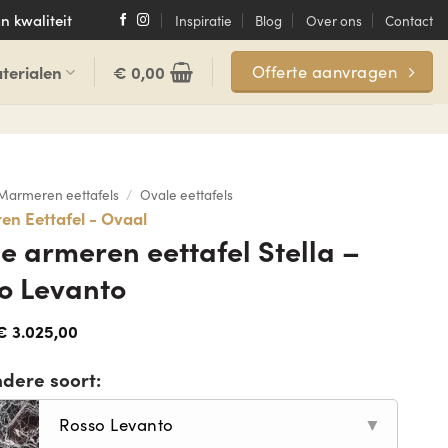
n kwaliteit
Inspiratie
Blog
Over ons
Contact
terialen
€
0,00
Offerte aanvragen
Marmeren eettafels
/
Ovale eettafels
n Eettafel - Ovaal
e armeren eettafel Stella –
o Levanto
€
3.025,00
ndere soort:
Rosso Levanto
▼