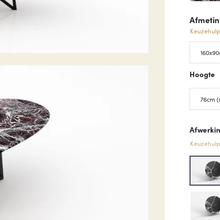
Afmeti
Keuzehul
Hoogte
Afwerkin
Keuzehul