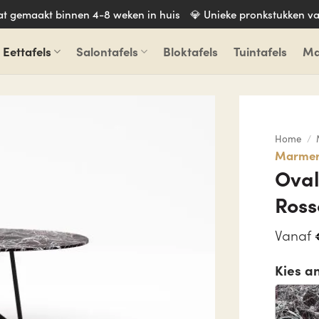
aat gemaakt binnen 4-8 weken in huis
💎 Unieke pronkstukken va
Eettafels
Salontafels
Bloktafels
Tuintafels
Ma
Home
/
Marmere
Oval
Ross
Vanaf
Kies a