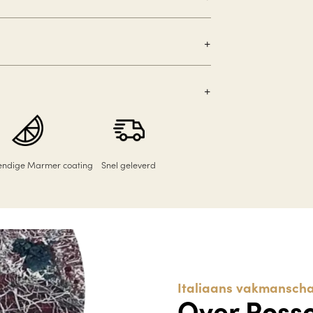
tendige Marmer coating
Snel geleverd
Italiaans vakmanscha
Over Ross