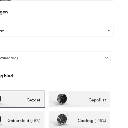
ngen
p
g blad
p
Gezoet
Gepolijst
Geborsteld
(+5%)
Coating
(+15%)