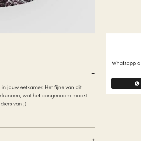
Whatsapp on
t in jouw eetkamer. Het fijne van dit
t te kunnen, wat het aangenaam maakt
diërs van ;)