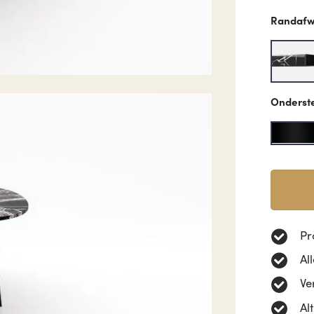
Randafw
Onderst
Pr
Al
Ve
Al