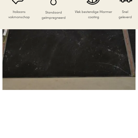
Italiaans
Vlek bestendige Marmer
Snel
Standaard
vakmanschap
coating
geleverd
geïmpregneerd