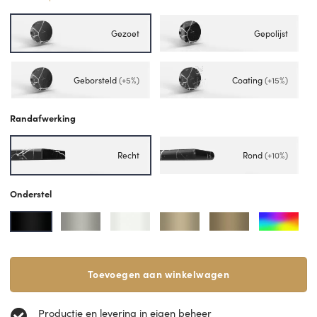
Gezoet
Gepolijst
Geborsteld
(+5%)
Coating
(+15%)
Randafwerking
Recht
Rond
(+10%)
Onderstel
Toevoegen aan winkelwagen
Productie en levering in eigen beheer