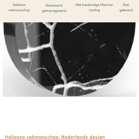
Italiaans
Vlek bestendige Marmer
Snel
Standaard
vakmanschap
coating
geleverd
geïmpregneerd
Italiaans vakmanschap, Nederlands design