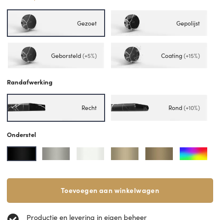
Gezoet
Gepolijst
Geborsteld
(+5%)
Coating
(+15%)
Randafwerking
Recht
Rond
(+10%)
Onderstel
Toevoegen aan winkelwagen
Productie en levering in eigen beheer